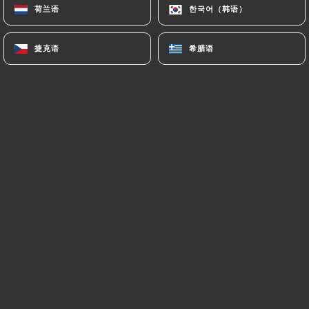
荷兰语
荷兰语
한국어（韩语）
한국어（韩语）
捷克语
捷克语
希腊语
希腊语
Margo L. 已评分
M
5/5
04/11/2025
•
05:37
Arthur S. 已评分
A
2/5
La nourriture est bonne mais l’accueil est
glacial… tout le repas nous avons eu
l’impression de déranger malgré la
réservation. Nous n’étions pas les
bienvenus… je déconseille
18/10/2025
•
09:35