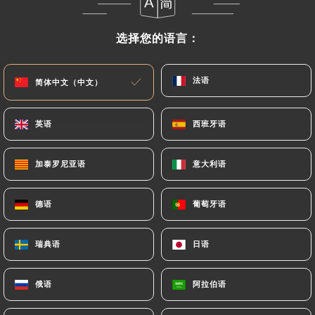
菜单
ZH
选择您的语言：
选择您的语言：
法语
法语
简体中文（中文）
简体中文（中文）
英语
英语
西班牙语
西班牙语
/
主页
评价
评价
加泰罗尼亚语
加泰罗尼亚语
意大利语
意大利语
德语
德语
葡萄牙语
葡萄牙语
92 Uniiti 评论
瑞典语
瑞典语
日语
日语
4.4 / 5
俄语
俄语
阿拉伯语
阿拉伯语
评论已核实，100% 真实。