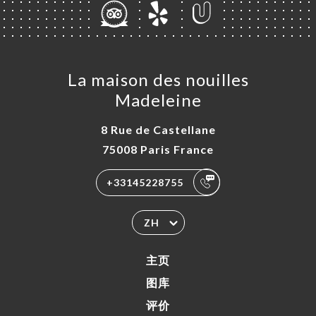
La maison des nouilles
Madeleine
8 Rue de Castellane
75008 Paris France
+33145228755
ZH
主页
图库
评价