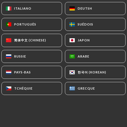
ITALIANO
ITALIANO
DEUTSH
DEUTSH
Lanzhou ramen est une spécialité des
PORTUGUÊS
PORTUGUÊS
SUÉDOIS
SUÉDOIS
nomades du NordOuest de la Chine,
lors qu'ils accueillaient des invités
简体中文 (CHINESE)
简体中文 (CHINESE)
JAPON
JAPON
distingués.
RUSSIE
RUSSIE
ARABE
ARABE
Les plus anciennes traces de pâtes
alimentaires connues à ce jour, sont des
한국어 (KOREAN)
한국어 (KOREAN)
PAYS-BAS
PAYS-BAS
nouilles de type la miàn 拉面 (tirées à la
main), constituée de farine de deux
TCHÉQUIE
TCHÉQUIE
GRECQUE
GRECQUE
millets, retrouvées dans les ruines de
Lajia ( 喇家 ), en Chine et datées de
4000 ans .
Les ramens sont des mets japonais